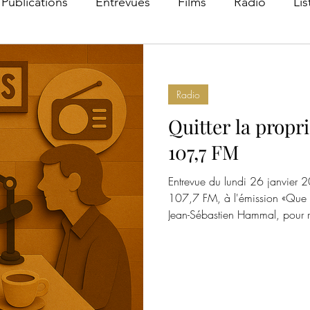
Publications
Entrevues
Films
Radio
Lis
Radio
Quitter la propr
107,7 FM
Entrevue du lundi 26 janvier 
107,7 FM, à l'émission «Que l'
Jean-Sébastien Hammal, pour r
dossier dans La Presse le dim
plume de Nicolas Bérubé. On y
quitter la vie de propriétaire p
précédemment raconté dans une 
blogue. Pour l'entrevue au 10