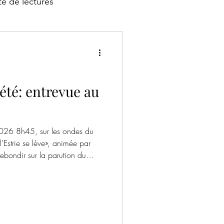
te de lectures
iété: entrevue au
2026 8h45, sur les ondes du
Estrie se lève», animée par
ebondir sur la parution du
anche 25 janvier 2026, sous la
 discute de notre choix de
our redevenir locataire, tel que
série de billets sur ce
7,7 FM, en rattrapage: Des