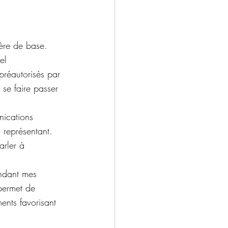
ière de base. 
el 
préautorisés par 
 se faire passer 
nications 
 représentant. 
arler à 
endant mes 
permet de 
nts favorisant 