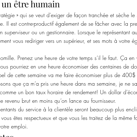
à un être humain
tratégie » qui se veut d’exiger de façon tranchée et sèche le
èle. Il est contre-productif également de se fâcher avec la pr
n superviseur ou un gestionnaire. Lorsque le représentant au
lement vous rediriger vers un supérieur, et ses mots à votre é
omille. Prenez une heure de votre temps s’il le faut. Ça en 
vous pourriez en une heure économiser des centaines de do
el de cette semaine va me faire économiser plus de 400$
ons que ça m’a pris une heure dans ma semaine, je ne sa
 comme un bon taux horaire de rendement! Un dollar d’écon
de revenu brut en moins qu’on lance au fournisseur.
entants du service à la clientèle seront beaucoup plus encli
i vous êtes respectueux et que vous les traitez de la même 
votre emploi.