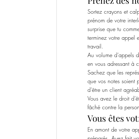
Prenez des n
Sortez crayons et calp
prénom de votre inter
surprise que tu comme
terminez votre appel 
travail.
Au volume d’appels de
en vous adressant à c
Sachez que les représe
que vos notes soient p
d’être un client agréa
Vous avez le droit d’ê
fâché contre la person
Vous êtes vot
En amont de votre app
préparés. Ayez fait vos