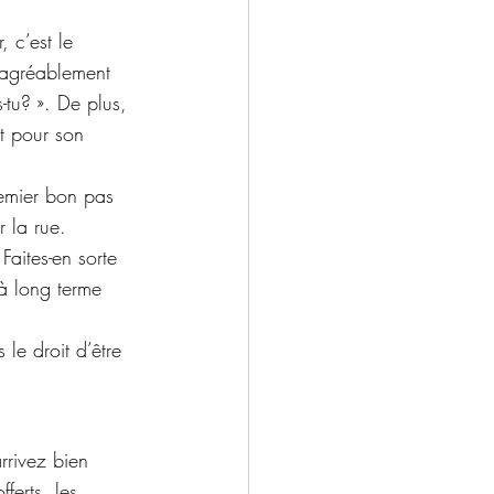
 c’est le 
 agréablement 
tu? ». De plus, 
t pour son 
remier bon pas 
 la rue.
Faites-en sorte 
 à long terme 
 le droit d’être 
rrivez bien 
ferts, les 