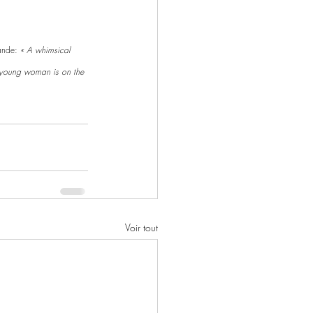
ande:
 « A whimsical 
y young woman is on the 
Voir tout