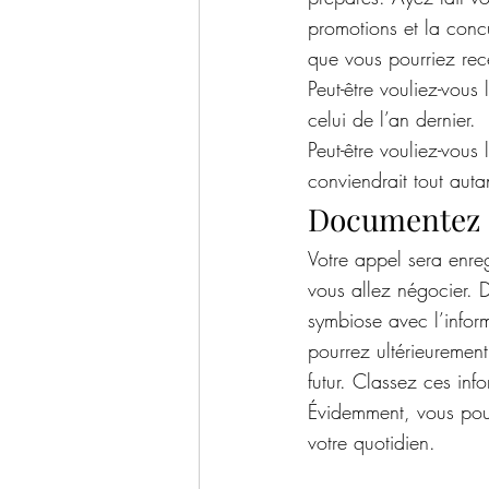
promotions et la conc
que vous pourriez rec
Peut-être vouliez-vous 
celui de l’an dernier.
Peut-être vouliez-vous 
conviendrait tout auta
Documentez e
Votre appel sera enreg
vous allez négocier. D
symbiose avec l’inform
pourrez ultérieurement
futur. Classez ces inf
Évidemment, vous pourr
votre quotidien.