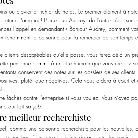
otes
ins ou clavier et fichier de notes. Le premier élément à noter,
locuteur. Pourquoi? Parce que Audrey, de l’autre côté, sera
nces l’appel en demandant « Bonjour Audrey, comment vas-
en renommant la personne pour la remercier de son temps e
 clients désagréables qu’elle passe, vous ferez déjà un p
ette personne comme à un être humain que vous croisez sur
ntants conservent des notes sur les dossiers de ses clients. 
ositives, plutôt que négatives. Cela vous aidera à court et
ble.
tre fâchés contre l’entreprise si vous voulez. Vous n’avez pas
ne qui fait sa 
job
.
re meilleur recherchiste
el, comme une personne recherchiste pour les nouvelles, a
 recherches. Consultez les offres de produits, les services of