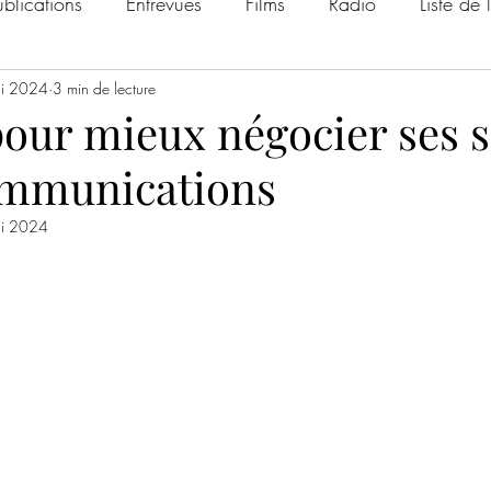
ublications
Entrevues
Films
Radio
Liste de 
i 2024
3 min de lecture
pour mieux négocier ses s
ommunications
i 2024