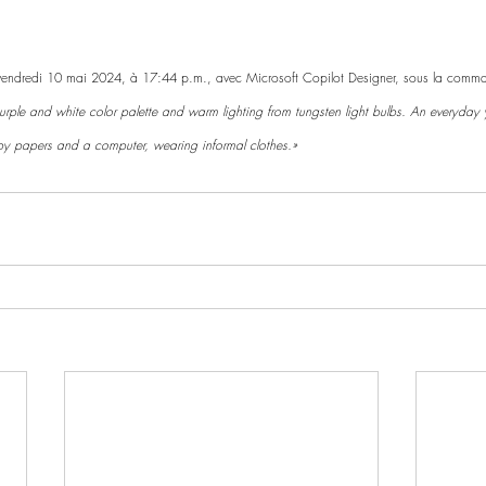
e vendredi 10 mai 2024, à 17:44 p.m., avec Microsoft Copilot Designer, sous la comm
rple and white color palette and warm lighting from tungsten light bulbs. An everyda
by papers and a computer, wearing informal clothes.»