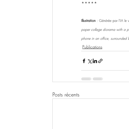
*****
Illustration
 : Générée par l’IA l
paper collage diorama with a pu
phone in an office, surrounded 
Publications
Posts récents