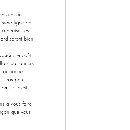
 service de 
emière ligne de 
ra épuisé ses 
gard seront bien 
vaudra le coût 
llars par année.
 par année 
is pas pour 
omisé, c’est 
ns à vous faire 
façon que vous 