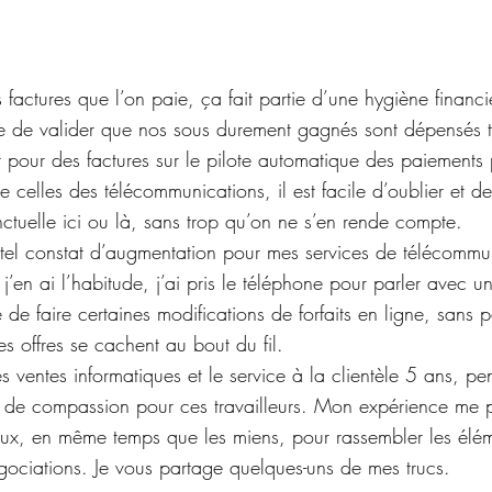
s factures que l’on paie, ça fait partie d’une hygiène financ
e de valider que nos sous durement gagnés sont dépensés t
t pour des factures sur le pilote automatique des paiements 
 celles des télécommunications, il est facile d’oublier et de
tuelle ici ou là, sans trop qu’on ne s’en rende compte.
n tel constat d’augmentation pour mes services de télécommu
j’en ai l’habitude, j’ai pris le téléphone pour parler avec un
e de faire certaines modifications de forfaits en ligne, sans p
es offres se cachent au bout du fil.
es ventes informatiques et le service à la clientèle 5 ans, p
p de compassion pour ces travailleurs. Mon expérience me 
ux, en même temps que les miens, pour rassembler les éléme
gociations. Je vous partage quelques-uns de mes trucs.