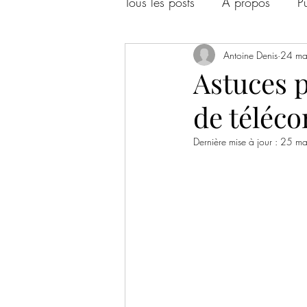
Tous les posts
À propos
P
Antoine Denis
24 ma
Astuces 
de téléc
Dernière mise à jour :
25 ma