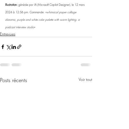
Illustration:
 générée par IA (Microsoft Copilot Designer), le 12 mars 
2024 à 12:56 pm. Commande: 
«whimsical paper collage 
diorama, purple and white color palette with warm lighting. a 
podcast interview studio»
Entrevues
Posts récents
Voir tout