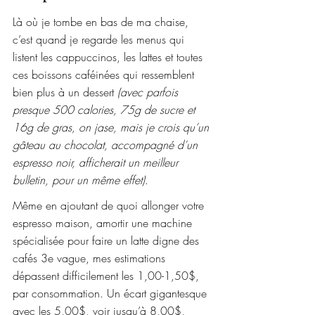
Là où je tombe en bas de ma chaise, 
c’est quand je regarde les menus qui 
listent les cappuccinos, les lattes et toutes 
ces boissons caféinées qui ressemblent 
bien plus à un dessert 
(avec parfois 
presque 500 calories, 75g de sucre et 
16g de gras, on jase, mais je crois qu’un 
gâteau au chocolat, accompagné d’un 
espresso noir, afficherait un meilleur 
bulletin, pour un même effet)
.
Même en ajoutant de quoi allonger votre 
espresso maison, amortir une machine 
spécialisée pour faire un latte digne des 
cafés 3e vague, mes estimations 
dépassent difficilement les 1,00-1,50$, 
par consommation. Un écart gigantesque 
avec les 5,00$, voir jusqu’à 8,00$, 