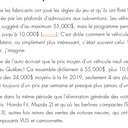
 les fabricants ont joué les règles du jeu et qu’ils ont flirt
cée par les plafonds d’admissions aux subventions. Les véhi
il suggéré d’au maximum 55,000$, mais le programme permet
s jusqu’à 10,000$ (
source
). C’est drôle comment le véhicule
btenir, ou simplement plus intéressant, c’était souvent celu
, j’imagine. 
 de l’auto écrivait que le prix moyen d’un véhicule neuf ve
au Québec! Ça ressemble drôlement à 55,000$, plus 10,
le des 34,000$ moyens à la fin 2019, seulement 4 ans plus
e toujours d’un prix par semaine et presque plus jamais d’u
e dans la même période que l’élimination générale des voit
is, Honda Fit, Mazda 2) et qu’où les berlines compactes (T
, autres fois reines des ventes de voitures neuves, qui ont
mposants VUS et camionnette. 