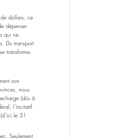
de dollars, ce 
 de dépenser 
rs qui ne 
s. Du transport 
 se transforme.
ment son 
ovinces, nous 
recharge (dûs à 
al, l’incitatif 
(d’ici le 31 
ébec. Seulement 