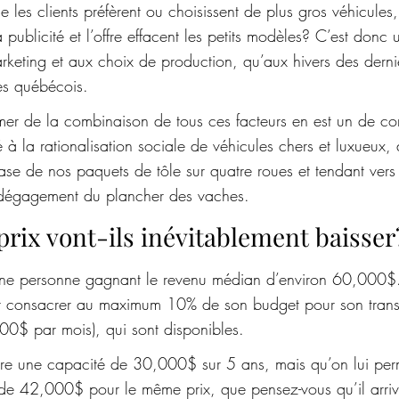
e les clients préfèrent ou choisissent de plus gros véhicules,
 publicité et l’offre effacent les petits modèles? C’est donc u
arketing et aux choix de production, qu’aux hivers des dern
es québécois. 
mer de la combinaison de tous ces facteurs en est un de co
é à la rationalisation sociale de véhicules chers et luxueux, 
 base de nos paquets de tôle sur quatre roues et tendant vers
 dégagement du plancher des vaches.
prix vont-ils inévitablement baisser
une personne gagnant le revenu médian d’environ 60,000$. 
t consacrer au maximum 10% de son budget pour son transp
0$ par mois), qui sont disponibles.
ère une capacité de 30,000$ sur 5 ans, mais qu’on lui perm
 de 42,000$ pour le même prix, que pensez-vous qu’il arriv