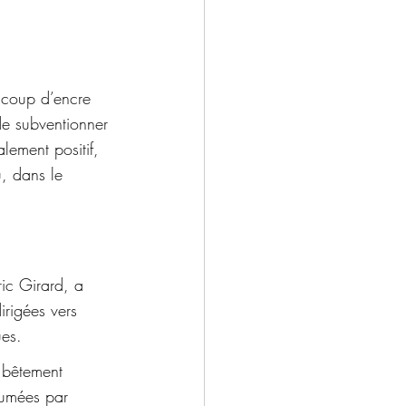
ucoup d’encre 
de subventionner 
alement positif, 
u, dans le 
ric Girard, a 
irigées vers 
es. 
 bêtement 
sumées par 