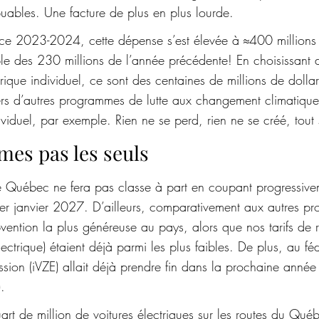
buables. Une facture de plus en plus lourde. 
ice 2023-2024, cette dépense s’est élevée à ≈400 millions 
ble des 230 millions de l’année précédente! En choisissant
trique individuel, ce sont des centaines de millions de dolla
ers d’autres programmes de lutte aux changement climatique
ndividuel, par exemple. Rien ne se perd, rien ne se créé, tout
es pas les seuls
e Québec ne fera pas classe à part en coupant progressive
er janvier 2027. D’ailleurs, comparativement aux autres pr
bvention la plus généreuse au pays, alors que nos tarifs de 
ectrique) étaient déjà parmi les plus faibles. De plus, au fédér
sion (iVZE) allait déjà prendre fin dans la prochaine année 
. 
art de million de voitures électriques sur les routes du Qu