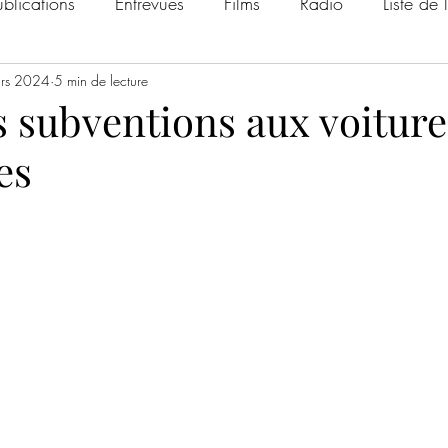
ublications
Entrevues
Films
Radio
Liste de 
rs 2024
5 min de lecture
s subventions aux voiture
es