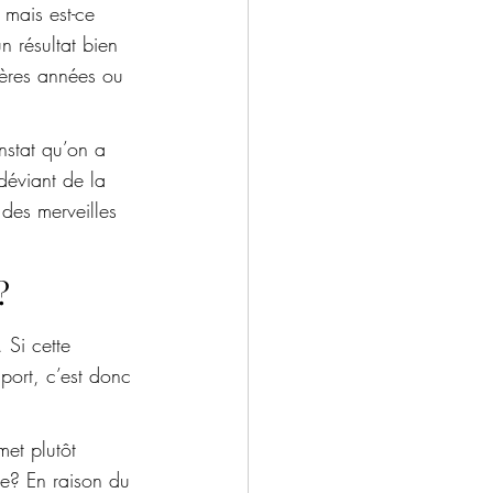
 mais est-ce 
n résultat bien 
ières années ou 
nstat qu’on a 
déviant de la 
 des merveilles 
?
Si cette 
ort, c’est donc 
et plutôt 
e? En raison du 