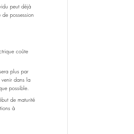
vidu peut déjà 
e de possession 
ctrique coûte 
sera plus par 
 venir dans la 
que possible. 
ébut de maturité 
tions à 