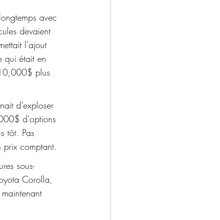
é longtemps avec 
cules devaient 
tait l’ajout 
 qui était en 
i 10,000$ plus 
nait d’exploser 
000$ d’options 
 tôt. Pas 
n prix comptant.
ures sous-
oyota Corolla, 
 maintenant 