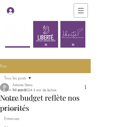
Se connecter
Les films
Le blogue
Post
Tous les posts
Antoine Denis
Tous les posts
17 mai 2024
3 min de lecture
Notre budget reflète nos
À propos
priorités
Publications
Entrevues