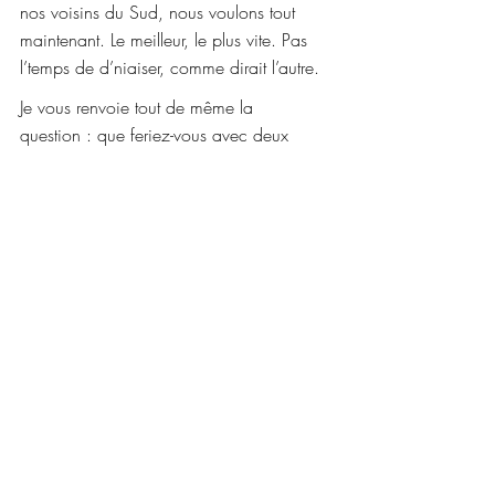
nos voisins du Sud, nous voulons tout 
maintenant. Le meilleur, le plus vite. Pas 
l’temps de d’niaiser, comme dirait l’autre.
Je vous renvoie tout de même la 
question : que feriez-vous avec deux 
heures de lunch chaque jour? Visualisez 
une perspective externe à notre normale 
Nord-Américaine axée sur la productivité 
court terme, et imaginez plutôt comment 
votre vie serait pire, égale, ou mieux, 
simplement en s’accordant la permission 
d’un peu plus de temps pour profiter des 
bonnes choses en bonne compagnie.
La question est purement rhétorique, mais 
pour ma part, les résultantes indirectes ne 
seraient que bénéfiques.
*****