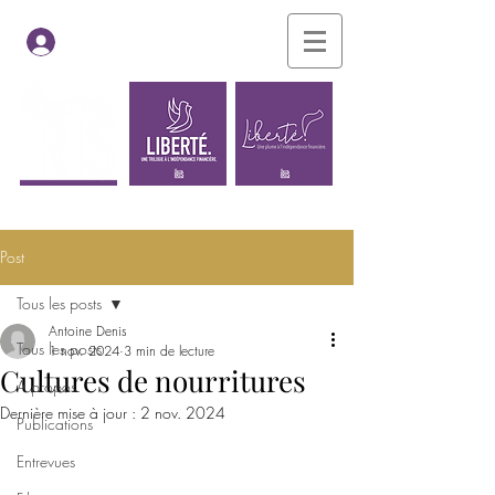
Se connecter
Les films
Le blogue
Post
Tous les posts
Antoine Denis
Tous les posts
1 nov. 2024
3 min de lecture
Cultures de nourritures
À propos
Dernière mise à jour :
2 nov. 2024
Publications
Entrevues