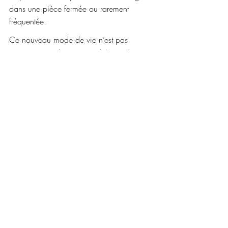
dans une pièce fermée ou rarement 
fréquentée.
Ce nouveau mode de vie n’est pas 
ancien, mais déjà nous célébrons la 
quiétude d’esprit qu’il nous procure. 
Aucun regret, et ce n’est que le 
commencement.
Ce parcours accéléré vers 
l’indépendance financière s’accompagne 
désormais d’une douce sérénité 
intérieure : que demander de mieux ?
*****
Illustration: Créée via Copilot (GPT 5) pour Microsoft 
365 à partir du texte ci-dessus.