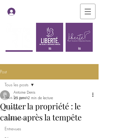
Se connecter
Les films
Le blogue
Post
Tous les posts
Antoine Denis
Tous les posts
25 janv.
2 min de lecture
Quitter la propriété : le
À propos
calme après la tempête
Publications
Entrevues